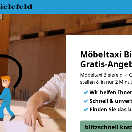
elefeld
Möbeltaxi Bi
Gratis-Ange
Möbeltaxi Bielefeld ✓ 
stellen & in nur 2 Min
✓
Wir helfen Ihne
✓
Schnell & unverb
✓
Finden Sie das 
blitzschnell ko