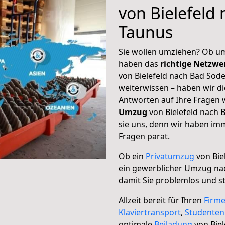
von Bielefeld
Taunus
Sie wollen umziehen? Ob um
haben das
richtige Netzw
von Bielefeld nach Bad Sod
weiterwissen – haben wir di
Antworten auf Ihre Fragen 
Umzug
von Bielefeld nach 
sie uns, denn wir haben im
Fragen parat.
Ob ein
Privatumzug
von Bie
ein gewerblicher Umzug na
damit Sie problemlos und s
Allzeit bereit für Ihren
Firm
Klaviertransport
,
Studente
optimale
Beiladung
von Bie