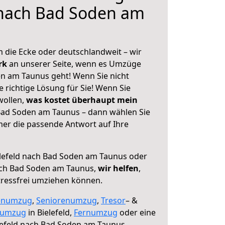
 nach Bad Soden am
 die Ecke oder deutschlandweit – wir
erk
an unserer Seite, wenn es Umzüge
en am Taunus geht! Wenn Sie nicht
e richtige Lösung für Sie! Wenn Sie
wollen,
was kostet überhaupt mein
Bad Soden am Taunus – dann wählen Sie
mer die passende Antwort auf Ihre
lefeld nach Bad Soden am Taunus oder
ch Bad Soden am Taunus,
wir helfen
,
tressfrei umziehen können.
enumzug
,
Seniorenumzug
,
Tresor
– &
numzug
in Bielefeld,
Fernumzug
oder eine
lefeld nach Bad Soden am Taunus.