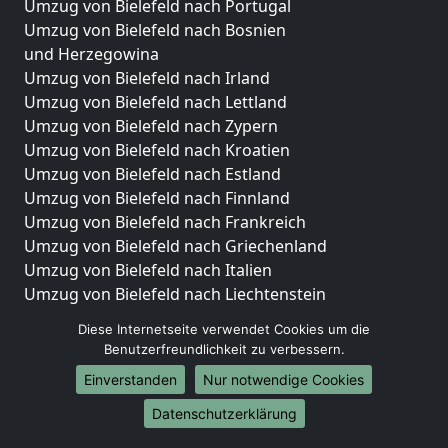
Umzug von Bielefeld nach Portugal
Umzug von Bielefeld nach Bosnien
und Herzegowina
Umzug von Bielefeld nach Irland
Umzug von Bielefeld nach Lettland
Umzug von Bielefeld nach Zypern
Umzug von Bielefeld nach Kroatien
Umzug von Bielefeld nach Estland
Umzug von Bielefeld nach Finnland
Umzug von Bielefeld nach Frankreich
Umzug von Bielefeld nach Griechenland
Umzug von Bielefeld nach Italien
Umzug von Bielefeld nach Liechtenstein
Umzug von Bielefeld nach Luxemburg
Diese Internetseite verwendet Cookies um die
Umzug von Bielefeld nach Niederlande
Benutzerfreundlichkeit zu verbessern.
Umzug von Bielefeld nach Norwegen
Einverstanden
Nur notwendige Cookies
Umzüge-Deutschlandweit
Datenschutzerklärung
Umzug von Bielefeld nach Berlin