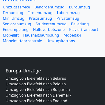
Umzugsservice
Behördenumzug
Büroumzug
Fernumzug
Firmenumzug
Laborumzug
Mini Umzug
Praxisumzug
Privatumzug
Seniorenumzug
Studentenumzug
Beiladung
Entrümpelung
Halteverbotszone
Klaviertransport
Möbellift
Haushaltsauflösung
Möbeltaxi
Möbelmitfahrzentrale
Umzugskartons
Europa-Umzüge
Umzug von Bielefeld nach Belarus
Umzug von Bielefeld nach Belgien
Umzug von Bielefeld nach Bulgarien
Umzug von Bielefeld nach Dänemark
Umzug von Bielefeld nach England