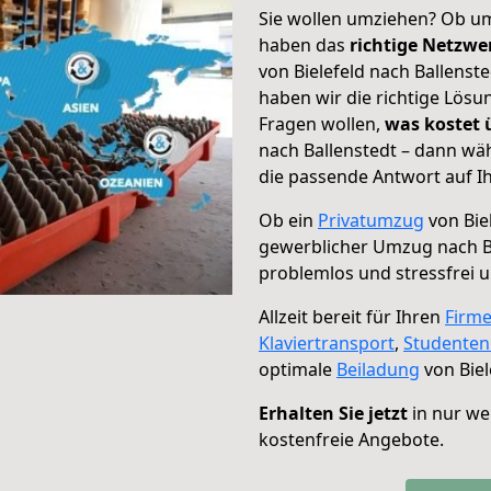
Sie wollen umziehen? Ob um
haben das
richtige Netzw
von Bielefeld nach Ballenst
haben wir die richtige Lösu
Fragen wollen,
was kostet
nach Ballenstedt – dann wä
die passende Antwort auf Ih
Ob ein
Privatumzug
von Bie
gewerblicher Umzug nach B
problemlos und stressfrei 
Allzeit bereit für Ihren
Firm
Klaviertransport
,
Studente
optimale
Beiladung
von Biel
Erhalten Sie jetzt
in nur we
kostenfreie Angebote.