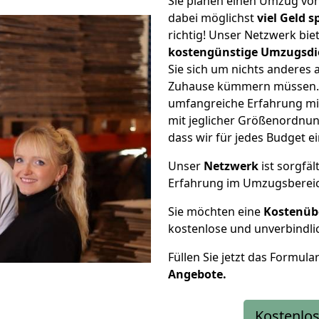
Sie planen einen Umzug von
dabei möglichst
viel Geld 
richtig! Unser Netzwerk bi
kostengünstige Umzugsdi
Sie sich um nichts anderes 
Zuhause kümmern müssen. W
umfangreiche Erfahrung mi
mit jeglicher Größenordnun
dass wir für jedes Budget 
Unser
Netzwerk
ist sorgfäl
Erfahrung im Umzugsberei
Sie möchten eine
Kostenüb
kostenlose und unverbindli
Füllen Sie jetzt das Formula
Angebote.
Kostenlos