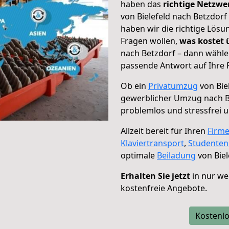
haben das
richtige Netzw
von Bielefeld nach Betzdorf
haben wir die richtige Lösu
Fragen wollen,
was kostet
nach Betzdorf – dann wähle
passende Antwort auf Ihre 
Ob ein
Privatumzug
von Bie
gewerblicher Umzug nach B
problemlos und stressfrei 
Allzeit bereit für Ihren
Firm
Klaviertransport
,
Studente
optimale
Beiladung
von Biel
Erhalten Sie jetzt
in nur we
kostenfreie Angebote.
Kostenlo