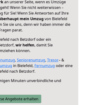
erk
an unserer Seite, wenn es Umzüge
 geht! Wenn Sie nicht weiterwissen –
ng für Sie! Wenn Sie Antworten auf Ihre
 überhaupt mein Umzug
von Bielefeld
n Sie sie uns, denn wir haben immer die
Fragen parat.
lefeld nach Betzdorf oder ein
etzdorf,
wir helfen
, damit Sie
umziehen können.
enumzug
,
Seniorenumzug
,
Tresor
– &
numzug
in Bielefeld,
Fernumzug
oder eine
efeld nach Betzdorf.
nigen Minuten unverbindliche und
se Angebote erhalten