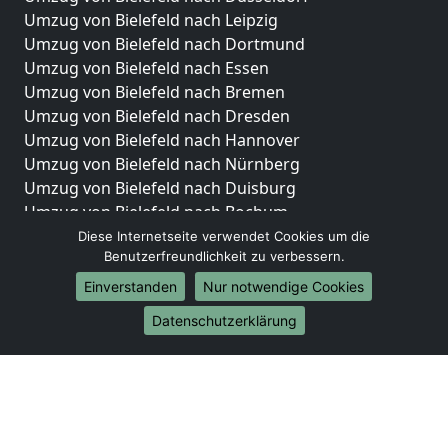
Umzug von Bielefeld nach Leipzig
Umzug von Bielefeld nach Dortmund
Umzug von Bielefeld nach Essen
Umzug von Bielefeld nach Bremen
Umzug von Bielefeld nach Dresden
Umzug von Bielefeld nach Hannover
Umzug von Bielefeld nach Nürnberg
Umzug von Bielefeld nach Duisburg
Umzug von Bielefeld nach Bochum
Umzug von Bielefeld nach Wuppertal
Diese Internetseite verwendet Cookies um die
Benutzerfreundlichkeit zu verbessern.
Umzug von Bielefeld nach Bielefeld
Umzug von Bielefeld nach Bonn
Einverstanden
Nur notwendige Cookies
Umzug von Bielefeld nach Münster
Datenschutzerklärung
Internationale-Umzüge
Umzug von Bielefeld nach Brasilien
Umzug von Bielefeld nach Brunei Darussalam
Umzug von Bielefeld nach Burkina Faso