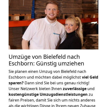
Umzüge von Bielefeld nach
Eschborn: Günstig umziehen
Sie planen einen Umzug von Bielefeld nach
Eschborn und möchten dabei möglichst
viel Geld
sparen?
Dann sind Sie bei uns genau richtig!
Unser Netzwerk bieten Ihnen
zuverlässige
und
kostengünstige Umzugsdienstleistungen
zu
fairen Preisen, damit Sie sich um nichts anderes
als die wichtigen Dinge in Ihrem neuen Zuhause