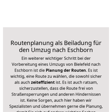
Routenplanung als Beiladung für
den Umzug nach Eschborn
Ein weiterer wichtiger Schritt bei der
Vorbereitung eines Umzugs von Bielefeld nach
Eschborn ist die
Planung der Routen
. Es ist
wichtig, eine Route zu wählen, die sowohl sicher
als auch
zeiteffizient
ist. Es ist auch ratsam,
sicherzustellen, dass die Route frei von
Straßensperrungen und anderen Hindernissen
ist. Keine Sorgen, auch hier haben wir
Spezialisten und übernehmen gerne die Planung,