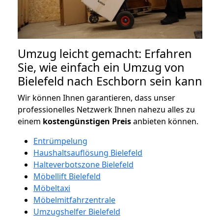
Umzug leicht gemacht: Erfahren
Sie, wie einfach ein Umzug von
Bielefeld nach Eschborn sein kann
Wir können Ihnen garantieren, dass unser
professionelles Netzwerk Ihnen nahezu alles zu
einem
kostengünstigen
Preis
anbieten können.
Entrümpelung
Haushaltsauflösung Bielefeld
Halteverbotszone Bielefeld
Möbellift Bielefeld
Möbeltaxi
Möbelmitfahrzentrale
Umzugshelfer Bielefeld