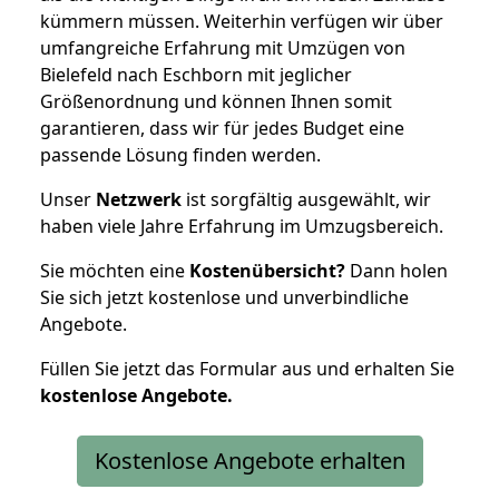
kümmern müssen. Weiterhin verfügen wir über
umfangreiche Erfahrung mit Umzügen von
Bielefeld nach Eschborn mit jeglicher
Größenordnung und können Ihnen somit
garantieren, dass wir für jedes Budget eine
passende Lösung finden werden.
Unser
Netzwerk
ist sorgfältig ausgewählt, wir
haben viele Jahre Erfahrung im Umzugsbereich.
Sie möchten eine
Kostenübersicht?
Dann holen
Sie sich jetzt kostenlose und unverbindliche
Angebote.
Füllen Sie jetzt das Formular aus und erhalten Sie
kostenlose
Angebote.
Kostenlose Angebote erhalten