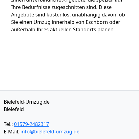
Ihre Bedürfnisse zugeschnitten sind. Diese
Angebote sind kostenlos, unabhängig davon, ob
Sie einen Umzug innerhalb von Eschborn oder
außerhalb Ihres aktuellen Standorts planen.
Bielefeld-Umzug.de
Bielefeld
Tel.:
01579-2482317
E-Mail:
info@bielefeld-umzug.de