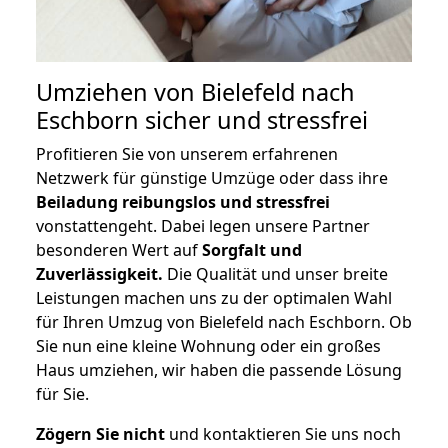
Umziehen von
Bielefeld nach
Eschborn
sicher und stressfrei
Profitieren Sie von unserem erfahrenen
Netzwerk für günstige Umzüge oder dass ihre
Beiladung reibungslos und stressfrei
vonstattengeht. Dabei legen unsere Partner
besonderen Wert auf
Sorgfalt und
Zuverlässigkeit.
Die Qualität und unser breite
Leistungen machen uns zu der optimalen Wahl
für Ihren Umzug von Bielefeld nach Eschborn. Ob
Sie nun eine kleine Wohnung oder ein großes
Haus umziehen, wir haben die passende Lösung
für Sie.
Zögern Sie nicht
und kontaktieren Sie uns noch