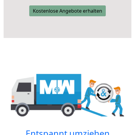
Kostenlose Angebote erhalten
Entspannt umziehen