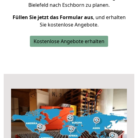
Bielefeld nach Eschborn zu planen.
Füllen Sie jetzt das Formular aus
, und erhalten
Sie kostenlose Angebote.
Kostenlose Angebote erhalten