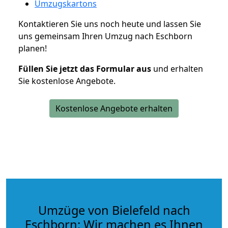
Umzugskartons
Kontaktieren Sie uns noch heute und lassen Sie
uns gemeinsam Ihren Umzug nach Eschborn
planen!
Füllen Sie jetzt das Formular aus
und erhalten
Sie kostenlose Angebote.
Kostenlose Angebote erhalten
Umzüge von Bielefeld nach
Eschborn: Wir machen es Ihnen