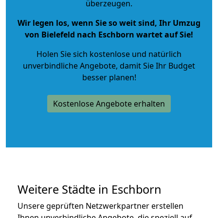
überzeugen.
Wir legen los, wenn Sie so weit sind, Ihr Umzug
von Bielefeld nach Eschborn wartet auf Sie!
Holen Sie sich kostenlose und natürlich
unverbindliche Angebote
, damit Sie Ihr Budget
besser planen!
Kostenlose Angebote erhalten
Weitere Städte in Eschborn
Unsere geprüften Netzwerkpartner erstellen
Ihnen unverbindliche Angebote, die speziell auf