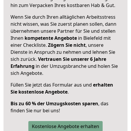
hin zum Verpacken Ihres kostbaren Hab & Gut.
Wenn Sie durch Ihren alltäglichen Arbeitsstress
nicht wissen, was Sie zuerst planen sollen, dann
übernehmen unsere Partner für Sie und stellen
Ihnen
kompetente Angebote
in Bielefeld mit
einer Checkliste.
Zögern Sie nicht
, unsere
Dienste in Anspruch zu nehmen und lehnen Sie
sich zurück.
Vertrauen Sie unserer 6 Jahre
Erfahrung
in der Umzugsbranche und holen Sie
sich Angebote.
Füllen Sie jetzt das Formular aus und
erhalten
Sie kostenlose Angebote
.
Bis zu 60 % der Umzugskosten sparen
, das
finden Sie nur bei uns!
Kostenlose Angebote erhalten