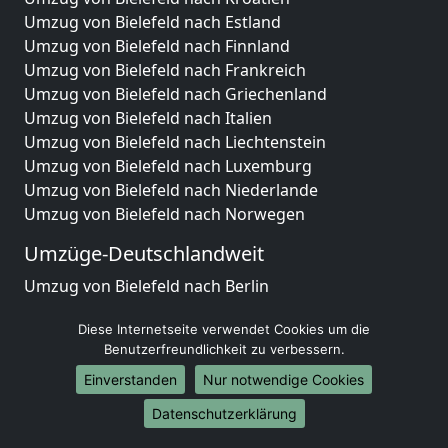
Umzug von Bielefeld nach Estland
Umzug von Bielefeld nach Finnland
Umzug von Bielefeld nach Frankreich
Umzug von Bielefeld nach Griechenland
Umzug von Bielefeld nach Italien
Umzug von Bielefeld nach Liechtenstein
Umzug von Bielefeld nach Luxemburg
Umzug von Bielefeld nach Niederlande
Umzug von Bielefeld nach Norwegen
Umzüge-Deutschlandweit
Umzug von Bielefeld nach Berlin
Umzug von Bielefeld nach Hamburg
Diese Internetseite verwendet Cookies um die
Umzug von Bielefeld nach München
Benutzerfreundlichkeit zu verbessern.
Umzug von Bielefeld nach Köln
Umzug von Bielefeld nach Frankfurt am Main
Einverstanden
Nur notwendige Cookies
Umzug von Bielefeld nach Stuttgart
Datenschutzerklärung
Umzug von Bielefeld nach Düsseldorf