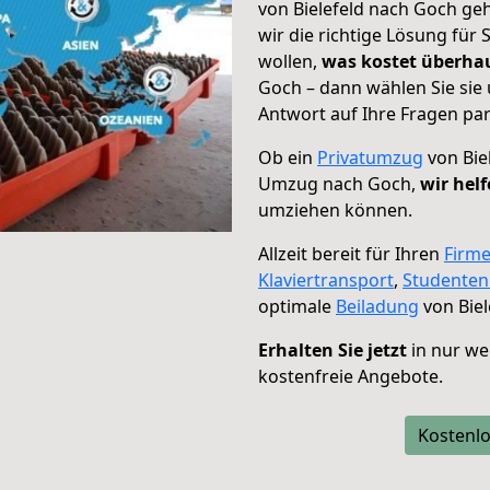
von Bielefeld nach Goch geh
wir die richtige Lösung für
wollen,
was kostet überh
Goch – dann wählen Sie sie
Antwort auf Ihre Fragen par
Ob ein
Privatumzug
von Bie
Umzug nach Goch,
wir hel
umziehen können.
Allzeit bereit für Ihren
Firm
Klaviertransport
,
Studente
optimale
Beiladung
von Biel
Erhalten Sie jetzt
in nur we
kostenfreie Angebote.
Kostenlo