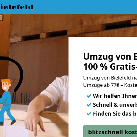
elefeld
Umzug von B
100 % Grati
Umzug von Bielefeld 
Umzüge ab 77€ – Koste
✓
Wir helfen Ihne
✓
Schnell & unverb
✓
Finden Sie das 
blitzschnell ko