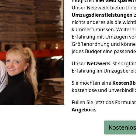
möglichst
viel Geld sparen
Unser Netzwerk bieten Ihn
Umzugsdienstleistungen
z
nichts anderes als die wic
kümmern müssen. Weiterhin
Erfahrung mit Umzügen von 
Größenordnung und können 
jedes Budget eine passende
Unser
Netzwerk
ist sorgfäl
Erfahrung im Umzugsberei
Sie möchten eine
Kostenüb
kostenlose und unverbindli
Füllen Sie jetzt das Formula
Angebote.
Kostenlos