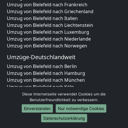
Umzug von Bielefeld nach Frankreich
Umzug von Bielefeld nach Griechenland
Umzug von Bielefeld nach Italien
Umzug von Bielefeld nach Liechtenstein
Umzug von Bielefeld nach Luxemburg
Umzug von Bielefeld nach Niederlande
Umzug von Bielefeld nach Norwegen
Umzüge-Deutschlandweit
Umzug von Bielefeld nach Berlin
Umzug von Bielefeld nach Hamburg
Umzug von Bielefeld nach München
Umzug von Bielefeld nach Köln
Umzug von Bielefeld nach Frankfurt am Main
Diese Internetseite verwendet Cookies um die
Umzug von Bielefeld nach Stuttgart
Benutzerfreundlichkeit zu verbessern.
Umzug von Bielefeld nach Düsseldorf
Einverstanden
Nur notwendige Cookies
Umzug von Bielefeld nach Leipzig
Datenschutzerklärung
Umzug von Bielefeld nach Dortmund
Umzug von Bielefeld nach Essen