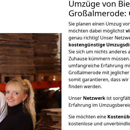
Umzüge von Bie
Großalmerode: 
Sie planen einen Umzug vo
möchten dabei möglichst
v
genau richtig! Unser Netzw
kostengünstige Umzugsdi
Sie sich um nichts anderes 
Zuhause kümmern müssen. W
umfangreiche Erfahrung mi
Großalmerode mit jegliche
somit garantieren, dass wi
finden werden.
Unser
Netzwerk
ist sorgfäl
Erfahrung im Umzugsberei
Sie möchten eine
Kostenüb
kostenlose und unverbindli