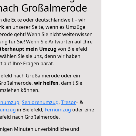
 nach Großalmerode
 die Ecke oder deutschlandweit – wir
erk
an unserer Seite, wenn es Umzüge
erode geht! Wenn Sie nicht weiterwissen
sung für Sie! Wenn Sie Antworten auf Ihre
 überhaupt mein Umzug
von Bielefeld
ählen Sie sie uns, denn wir haben
 auf Ihre Fragen parat.
lefeld nach Großalmerode oder ein
Großalmerode,
wir helfen
, damit Sie
umziehen können.
enumzug
,
Seniorenumzug
,
Tresor
– &
numzug
in Bielefeld,
Fernumzug
oder eine
lefeld nach Großalmerode.
nigen Minuten unverbindliche und