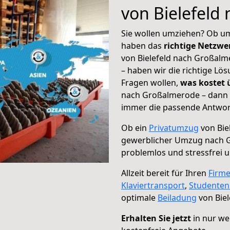
von Bielefeld
Sie wollen umziehen? Ob um
haben das
richtige Netzw
von Bielefeld nach Großalm
– haben wir die richtige Lö
Fragen wollen,
was kostet
nach Großalmerode – dann w
immer die passende Antwort
Ob ein
Privatumzug
von Bie
gewerblicher Umzug nach 
problemlos und stressfrei 
Allzeit bereit für Ihren
Firm
Klaviertransport
,
Studente
optimale
Beiladung
von Bie
Erhalten Sie jetzt
in nur we