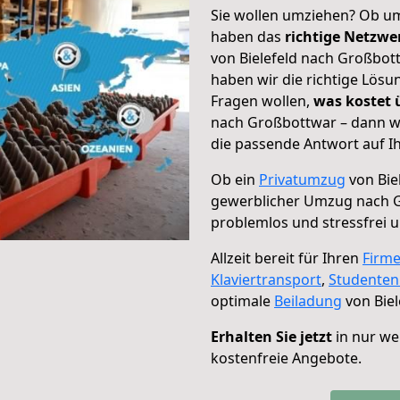
Sie wollen umziehen? Ob um
haben das
richtige Netzw
von Bielefeld nach Großbott
haben wir die richtige Lösu
Fragen wollen,
was kostet
nach Großbottwar – dann wä
die passende Antwort auf Ih
Ob ein
Privatumzug
von Bie
gewerblicher Umzug nach 
problemlos und stressfrei 
Allzeit bereit für Ihren
Firm
Klaviertransport
,
Studente
optimale
Beiladung
von Biel
Erhalten Sie jetzt
in nur we
kostenfreie Angebote.