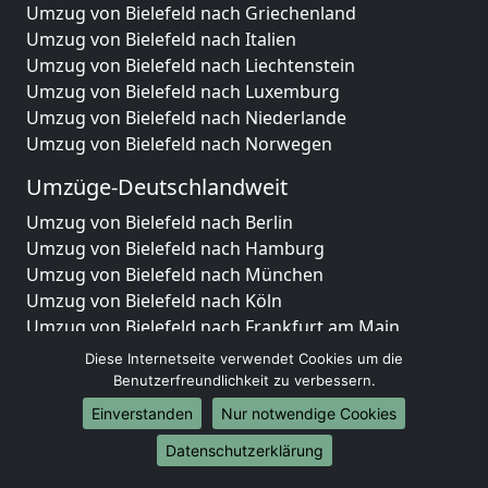
Umzug von Bielefeld nach Griechenland
Umzug von Bielefeld nach Italien
Umzug von Bielefeld nach Liechtenstein
Umzug von Bielefeld nach Luxemburg
Umzug von Bielefeld nach Niederlande
Umzug von Bielefeld nach Norwegen
Umzüge-Deutschlandweit
Umzug von Bielefeld nach Berlin
Umzug von Bielefeld nach Hamburg
Umzug von Bielefeld nach München
Umzug von Bielefeld nach Köln
Umzug von Bielefeld nach Frankfurt am Main
Umzug von Bielefeld nach Stuttgart
Diese Internetseite verwendet Cookies um die
Umzug von Bielefeld nach Düsseldorf
Benutzerfreundlichkeit zu verbessern.
Umzug von Bielefeld nach Leipzig
Einverstanden
Nur notwendige Cookies
Umzug von Bielefeld nach Dortmund
Datenschutzerklärung
Umzug von Bielefeld nach Essen
Umzug von Bielefeld nach Bremen