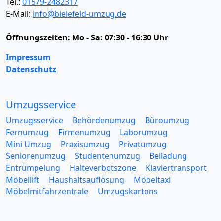
Tel.:
01579-2482317
E-Mail:
info@bielefeld-umzug.de
Öffnungszeiten:
Mo - Sa: 07:30 - 16:30 Uhr
Impressum
Datenschutz
Umzugsservice
Umzugsservice
Behördenumzug
Büroumzug
Fernumzug
Firmenumzug
Laborumzug
Mini Umzug
Praxisumzug
Privatumzug
Seniorenumzug
Studentenumzug
Beiladung
Entrümpelung
Halteverbotszone
Klaviertransport
Möbellift
Haushaltsauflösung
Möbeltaxi
Möbelmitfahrzentrale
Umzugskartons