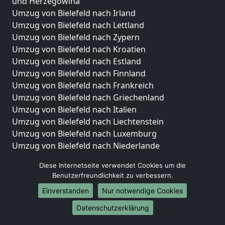
und Herzegowina
Umzug von Bielefeld nach Irland
Umzug von Bielefeld nach Lettland
Umzug von Bielefeld nach Zypern
Umzug von Bielefeld nach Kroatien
Umzug von Bielefeld nach Estland
Umzug von Bielefeld nach Finnland
Umzug von Bielefeld nach Frankreich
Umzug von Bielefeld nach Griechenland
Umzug von Bielefeld nach Italien
Umzug von Bielefeld nach Liechtenstein
Umzug von Bielefeld nach Luxemburg
Umzug von Bielefeld nach Niederlande
Umzug von Bielefeld nach Norwegen
Diese Internetseite verwendet Cookies um die
Umzüge-Deutschlandweit
Benutzerfreundlichkeit zu verbessern.
Einverstanden
Nur notwendige Cookies
Umzug von Bielefeld nach Berlin
Umzug von Bielefeld nach Hamburg
Datenschutzerklärung
Umzug von Bielefeld nach München