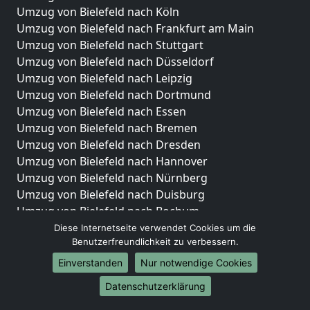
Umzug von Bielefeld nach Köln
Umzug von Bielefeld nach Frankfurt am Main
Umzug von Bielefeld nach Stuttgart
Umzug von Bielefeld nach Düsseldorf
Umzug von Bielefeld nach Leipzig
Umzug von Bielefeld nach Dortmund
Umzug von Bielefeld nach Essen
Umzug von Bielefeld nach Bremen
Umzug von Bielefeld nach Dresden
Umzug von Bielefeld nach Hannover
Umzug von Bielefeld nach Nürnberg
Umzug von Bielefeld nach Duisburg
Umzug von Bielefeld nach Bochum
Umzug von Bielefeld nach Wuppertal
Diese Internetseite verwendet Cookies um die
Benutzerfreundlichkeit zu verbessern.
Umzug von Bielefeld nach Bielefeld
Umzug von Bielefeld nach Bonn
Einverstanden
Nur notwendige Cookies
Umzug von Bielefeld nach Münster
Datenschutzerklärung
Internationale-Umzüge