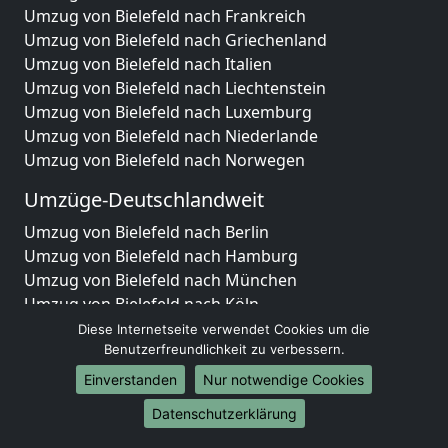
Umzug von Bielefeld nach Frankreich
Umzug von Bielefeld nach Griechenland
Umzug von Bielefeld nach Italien
Umzug von Bielefeld nach Liechtenstein
Umzug von Bielefeld nach Luxemburg
Umzug von Bielefeld nach Niederlande
Umzug von Bielefeld nach Norwegen
Umzüge-Deutschlandweit
Umzug von Bielefeld nach Berlin
Umzug von Bielefeld nach Hamburg
Umzug von Bielefeld nach München
Umzug von Bielefeld nach Köln
Umzug von Bielefeld nach Frankfurt am Main
Diese Internetseite verwendet Cookies um die
Umzug von Bielefeld nach Stuttgart
Benutzerfreundlichkeit zu verbessern.
Umzug von Bielefeld nach Düsseldorf
Einverstanden
Nur notwendige Cookies
Umzug von Bielefeld nach Leipzig
Datenschutzerklärung
Umzug von Bielefeld nach Dortmund
Umzug von Bielefeld nach Essen