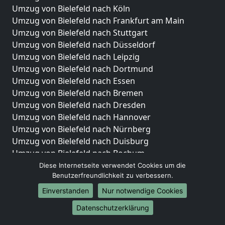
Umzug von Bielefeld nach Köln
Umzug von Bielefeld nach Frankfurt am Main
Umzug von Bielefeld nach Stuttgart
Umzug von Bielefeld nach Düsseldorf
Umzug von Bielefeld nach Leipzig
Umzug von Bielefeld nach Dortmund
Umzug von Bielefeld nach Essen
Umzug von Bielefeld nach Bremen
Umzug von Bielefeld nach Dresden
Umzug von Bielefeld nach Hannover
Umzug von Bielefeld nach Nürnberg
Umzug von Bielefeld nach Duisburg
Umzug von Bielefeld nach Bochum
Umzug von Bielefeld nach Wuppertal
Diese Internetseite verwendet Cookies um die
Benutzerfreundlichkeit zu verbessern.
Umzug von Bielefeld nach Bielefeld
Umzug von Bielefeld nach Bonn
Einverstanden
Nur notwendige Cookies
Umzug von Bielefeld nach Münster
Datenschutzerklärung
Internationale-Umzüge