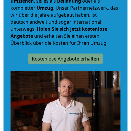
umziehen
, sei es als
Beiladung
oder als
kompletter
Umzug
. Unser Partnernetzwerk, das
wir über die Jahre aufgebaut haben, ist
deutschlandweit und sogar international
unterwegs.
Holen Sie sich jetzt kostenlose
Angebote
und erhalten Sie einen ersten
Überblick über die Kosten für Ihren Umzug.
Kostenlose Angebote erhalten