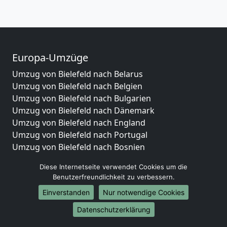
Europa-Umzüge
Umzug von Bielefeld nach Belarus
Umzug von Bielefeld nach Belgien
Umzug von Bielefeld nach Bulgarien
Umzug von Bielefeld nach Dänemark
Umzug von Bielefeld nach England
Umzug von Bielefeld nach Portugal
Umzug von Bielefeld nach Bosnien
und Herzegowina
Diese Internetseite verwendet Cookies um die
Umzug von Bielefeld nach Irland
Benutzerfreundlichkeit zu verbessern.
Umzug von Bielefeld nach Lettland
Einverstanden
Nur notwendige Cookies
Umzug von Bielefeld nach Zypern
Umzug von Bielefeld nach Kroatien
Datenschutzerklärung
Umzug von Bielefeld nach Estland