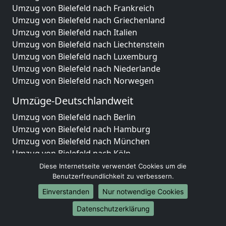
Umzug von Bielefeld nach Frankreich
Umzug von Bielefeld nach Griechenland
Umzug von Bielefeld nach Italien
Umzug von Bielefeld nach Liechtenstein
Umzug von Bielefeld nach Luxemburg
Umzug von Bielefeld nach Niederlande
Umzug von Bielefeld nach Norwegen
Umzüge-Deutschlandweit
Umzug von Bielefeld nach Berlin
Umzug von Bielefeld nach Hamburg
Umzug von Bielefeld nach München
Umzug von Bielefeld nach Köln
Umzug von Bielefeld nach Frankfurt am Main
Diese Internetseite verwendet Cookies um die
Umzug von Bielefeld nach Stuttgart
Benutzerfreundlichkeit zu verbessern.
Umzug von Bielefeld nach Düsseldorf
Einverstanden
Nur notwendige Cookies
Umzug von Bielefeld nach Leipzig
Datenschutzerklärung
Umzug von Bielefeld nach Dortmund
Umzug von Bielefeld nach Essen