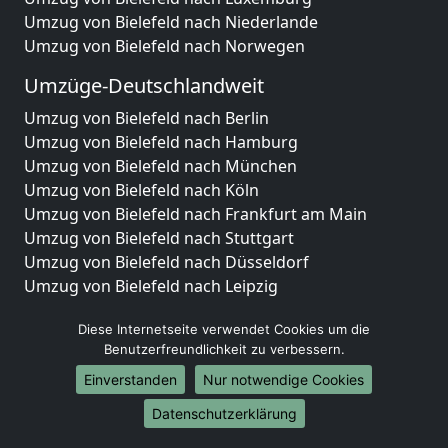
Umzug von Bielefeld nach Niederlande
Umzug von Bielefeld nach Norwegen
Umzüge-Deutschlandweit
Umzug von Bielefeld nach Berlin
Umzug von Bielefeld nach Hamburg
Umzug von Bielefeld nach München
Umzug von Bielefeld nach Köln
Umzug von Bielefeld nach Frankfurt am Main
Umzug von Bielefeld nach Stuttgart
Umzug von Bielefeld nach Düsseldorf
Umzug von Bielefeld nach Leipzig
Umzug von Bielefeld nach Dortmund
Diese Internetseite verwendet Cookies um die
Umzug von Bielefeld nach Essen
Benutzerfreundlichkeit zu verbessern.
Umzug von Bielefeld nach Bremen
Umzug von Bielefeld nach Dresden
Einverstanden
Nur notwendige Cookies
Umzug von Bielefeld nach Hannover
Datenschutzerklärung
Umzug von Bielefeld nach Nürnberg