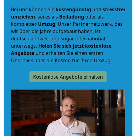
Bei uns können Sie
kostengünstig
und
stressfrei
umziehen
, sei es als
Beiladung
oder als
kompletter
Umzug
. Unser Partnernetzwerk, das
wir über die Jahre aufgebaut haben, ist
deutschlandweit und sogar international
unterwegs.
Holen Sie sich jetzt kostenlose
Angebote
und erhalten Sie einen ersten
Überblick über die Kosten für Ihren Umzug.
Kostenlose Angebote erhalten