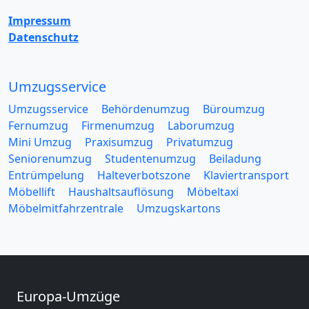
Impressum
Datenschutz
Umzugsservice
Umzugsservice
Behördenumzug
Büroumzug
Fernumzug
Firmenumzug
Laborumzug
Mini Umzug
Praxisumzug
Privatumzug
Seniorenumzug
Studentenumzug
Beiladung
Entrümpelung
Halteverbotszone
Klaviertransport
Möbellift
Haushaltsauflösung
Möbeltaxi
Möbelmitfahrzentrale
Umzugskartons
Europa-Umzüge