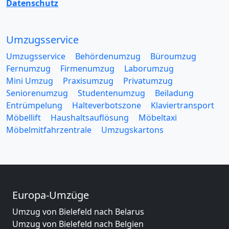
Datenschutz
Umzugsservice
Umzugsservice
Behördenumzug
Büroumzug
Fernumzug
Firmenumzug
Laborumzug
Mini Umzug
Praxisumzug
Privatumzug
Seniorenumzug
Studentenumzug
Beiladung
Entrümpelung
Halteverbotszone
Klaviertransport
Möbellift
Haushaltsauflösung
Möbeltaxi
Möbelmitfahrzentrale
Umzugskartons
Europa-Umzüge
Umzug von Bielefeld nach Belarus
Umzug von Bielefeld nach Belgien