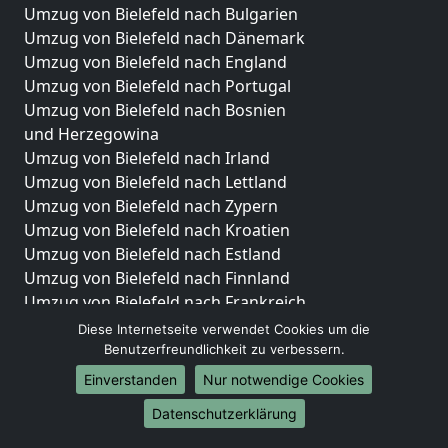
Umzug von Bielefeld nach Bulgarien
Umzug von Bielefeld nach Dänemark
Umzug von Bielefeld nach England
Umzug von Bielefeld nach Portugal
Umzug von Bielefeld nach Bosnien
und Herzegowina
Umzug von Bielefeld nach Irland
Umzug von Bielefeld nach Lettland
Umzug von Bielefeld nach Zypern
Umzug von Bielefeld nach Kroatien
Umzug von Bielefeld nach Estland
Umzug von Bielefeld nach Finnland
Umzug von Bielefeld nach Frankreich
Umzug von Bielefeld nach Griechenland
Diese Internetseite verwendet Cookies um die
Umzug von Bielefeld nach Italien
Benutzerfreundlichkeit zu verbessern.
Umzug von Bielefeld nach Liechtenstein
Einverstanden
Nur notwendige Cookies
Umzug von Bielefeld nach Luxemburg
Datenschutzerklärung
Umzug von Bielefeld nach Niederlande
Umzug von Bielefeld nach Norwegen