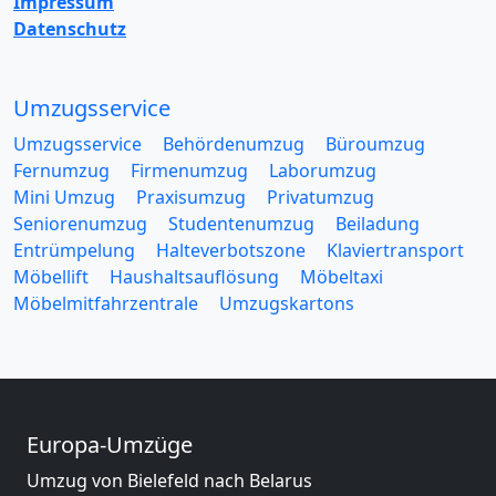
Impressum
Datenschutz
Umzugsservice
Umzugsservice
Behördenumzug
Büroumzug
Fernumzug
Firmenumzug
Laborumzug
Mini Umzug
Praxisumzug
Privatumzug
Seniorenumzug
Studentenumzug
Beiladung
Entrümpelung
Halteverbotszone
Klaviertransport
Möbellift
Haushaltsauflösung
Möbeltaxi
Möbelmitfahrzentrale
Umzugskartons
Europa-Umzüge
Umzug von Bielefeld nach Belarus