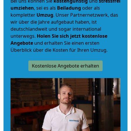
Bei uns können Sie
kostengünstig
und
stressfrei
umziehen
, sei es als
Beiladung
oder als
kompletter
Umzug
. Unser Partnernetzwerk, das
wir über die Jahre aufgebaut haben, ist
deutschlandweit und sogar international
unterwegs.
Holen Sie sich jetzt kostenlose
Angebote
und erhalten Sie einen ersten
Überblick über die Kosten für Ihren Umzug.
Kostenlose Angebote erhalten