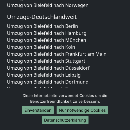
Umzug von Bielefeld nach Norwegen
Umzüge-Deutschlandweit
Umzug von Bielefeld nach Berlin
Umzug von Bielefeld nach Hamburg
Umzug von Bielefeld nach München
Umzug von Bielefeld nach Köln
Umzug von Bielefeld nach Frankfurt am Main
Umzug von Bielefeld nach Stuttgart
Umzug von Bielefeld nach Düsseldorf
Umzug von Bielefeld nach Leipzig
Umzug von Bielefeld nach Dortmund
Umzug von Bielefeld nach Essen
Umzug von Bielefeld nach Bremen
Diese Internetseite verwendet Cookies um die
Benutzerfreundlichkeit zu verbessern.
Umzug von Bielefeld nach Dresden
Umzug von Bielefeld nach Hannover
Einverstanden
Nur notwendige Cookies
Umzug von Bielefeld nach Nürnberg
Datenschutzerklärung
Umzug von Bielefeld nach Duisburg