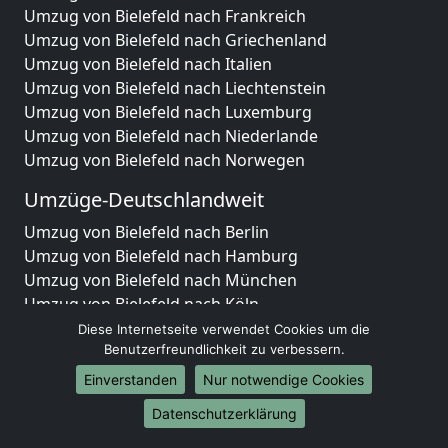
Umzug von Bielefeld nach Frankreich
Umzug von Bielefeld nach Griechenland
Umzug von Bielefeld nach Italien
Umzug von Bielefeld nach Liechtenstein
Umzug von Bielefeld nach Luxemburg
Umzug von Bielefeld nach Niederlande
Umzug von Bielefeld nach Norwegen
Umzüge-Deutschlandweit
Umzug von Bielefeld nach Berlin
Umzug von Bielefeld nach Hamburg
Umzug von Bielefeld nach München
Umzug von Bielefeld nach Köln
Umzug von Bielefeld nach Frankfurt am Main
Diese Internetseite verwendet Cookies um die
Umzug von Bielefeld nach Stuttgart
Benutzerfreundlichkeit zu verbessern.
Umzug von Bielefeld nach Düsseldorf
Einverstanden
Nur notwendige Cookies
Umzug von Bielefeld nach Leipzig
Datenschutzerklärung
Umzug von Bielefeld nach Dortmund
Umzug von Bielefeld nach Essen