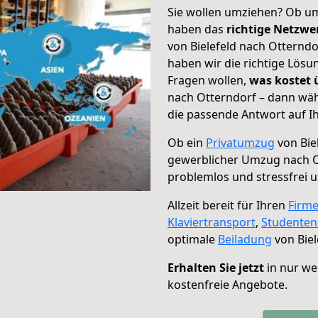
Sie wollen umziehen? Ob um
haben das
richtige Netzw
von Bielefeld nach Otterndo
haben wir die richtige Lösu
Fragen wollen,
was kostet
nach Otterndorf – dann wäh
die passende Antwort auf Ih
Ob ein
Privatumzug
von Bie
gewerblicher Umzug nach O
problemlos und stressfrei 
Allzeit bereit für Ihren
Firm
Klaviertransport
,
Studente
optimale
Beiladung
von Biel
Erhalten Sie jetzt
in nur we
kostenfreie Angebote.