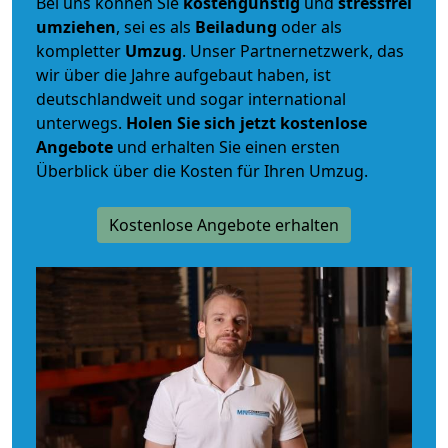
Bei uns können Sie
kostengünstig
und
stressfrei
umziehen
, sei es als
Beiladung
oder als
kompletter
Umzug
. Unser Partnernetzwerk, das
wir über die Jahre aufgebaut haben, ist
deutschlandweit und sogar international
unterwegs.
Holen Sie sich jetzt kostenlose
Angebote
und erhalten Sie einen ersten
Überblick über die Kosten für Ihren Umzug.
Kostenlose Angebote erhalten