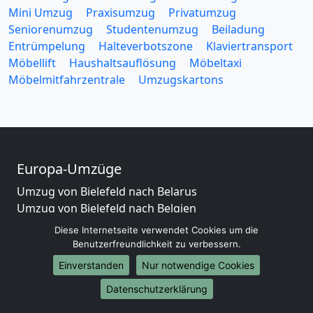
Mini Umzug
Praxisumzug
Privatumzug
Seniorenumzug
Studentenumzug
Beiladung
Entrümpelung
Halteverbotszone
Klaviertransport
Möbellift
Haushaltsauflösung
Möbeltaxi
Möbelmitfahrzentrale
Umzugskartons
Europa-Umzüge
Umzug von Bielefeld nach Belarus
Umzug von Bielefeld nach Belgien
Umzug von Bielefeld nach Bulgarien
Diese Internetseite verwendet Cookies um die
Umzug von Bielefeld nach Dänemark
Benutzerfreundlichkeit zu verbessern.
Umzug von Bielefeld nach England
Einverstanden
Nur notwendige Cookies
Umzug von Bielefeld nach Portugal
Datenschutzerklärung
Umzug von Bielefeld nach Bosnien
und Herzegowina