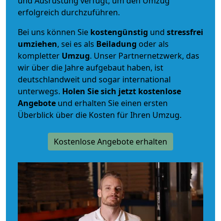
und Ausrüstung verfügt, um den Umzug
erfolgreich durchzuführen.
Bei uns können Sie
kostengünstig
und
stressfrei
umziehen
, sei es als
Beiladung
oder als
kompletter
Umzug
. Unser Partnernetzwerk, das
wir über die Jahre aufgebaut haben, ist
deutschlandweit und sogar international
unterwegs.
Holen Sie sich jetzt kostenlose
Angebote
und erhalten Sie einen ersten
Überblick über die Kosten für Ihren Umzug.
Kostenlose Angebote erhalten