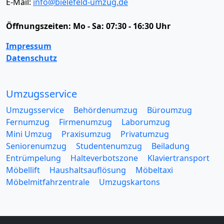
E-Mail:
info@bielefeld-umzug.de
Öffnungszeiten:
Mo - Sa: 07:30 - 16:30 Uhr
Impressum
Datenschutz
Umzugsservice
Umzugsservice
Behördenumzug
Büroumzug
Fernumzug
Firmenumzug
Laborumzug
Mini Umzug
Praxisumzug
Privatumzug
Seniorenumzug
Studentenumzug
Beiladung
Entrümpelung
Halteverbotszone
Klaviertransport
Möbellift
Haushaltsauflösung
Möbeltaxi
Möbelmitfahrzentrale
Umzugskartons