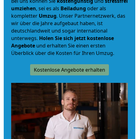
Bei uns können Sie
kostengünstig
und
stressfrei
umziehen
, sei es als
Beiladung
oder als
kompletter
Umzug
. Unser Partnernetzwerk, das
wir über die Jahre aufgebaut haben, ist
deutschlandweit und sogar international
unterwegs.
Holen Sie sich jetzt kostenlose
Angebote
und erhalten Sie einen ersten
Überblick über die Kosten für Ihren Umzug.
Kostenlose Angebote erhalten