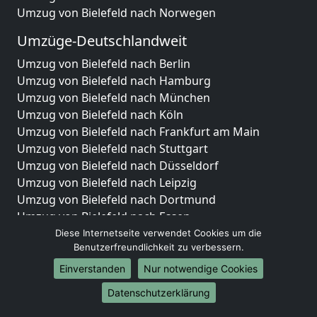
Umzug von Bielefeld nach Norwegen
Umzüge-Deutschlandweit
Umzug von Bielefeld nach Berlin
Umzug von Bielefeld nach Hamburg
Umzug von Bielefeld nach München
Umzug von Bielefeld nach Köln
Umzug von Bielefeld nach Frankfurt am Main
Umzug von Bielefeld nach Stuttgart
Umzug von Bielefeld nach Düsseldorf
Umzug von Bielefeld nach Leipzig
Umzug von Bielefeld nach Dortmund
Umzug von Bielefeld nach Essen
Umzug von Bielefeld nach Bremen
Diese Internetseite verwendet Cookies um die
Benutzerfreundlichkeit zu verbessern.
Umzug von Bielefeld nach Dresden
Umzug von Bielefeld nach Hannover
Einverstanden
Nur notwendige Cookies
Umzug von Bielefeld nach Nürnberg
Datenschutzerklärung
Umzug von Bielefeld nach Duisburg