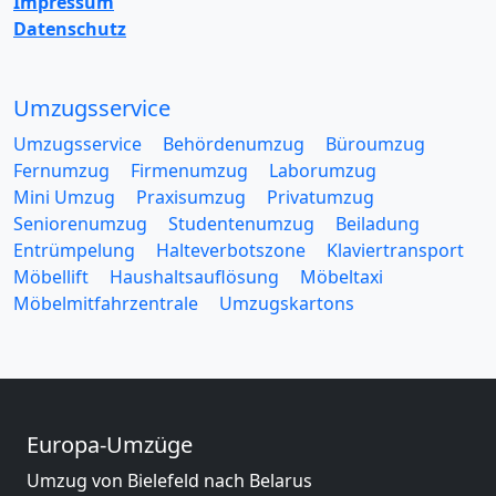
Impressum
Datenschutz
Umzugsservice
Umzugsservice
Behördenumzug
Büroumzug
Fernumzug
Firmenumzug
Laborumzug
Mini Umzug
Praxisumzug
Privatumzug
Seniorenumzug
Studentenumzug
Beiladung
Entrümpelung
Halteverbotszone
Klaviertransport
Möbellift
Haushaltsauflösung
Möbeltaxi
Möbelmitfahrzentrale
Umzugskartons
Europa-Umzüge
Umzug von Bielefeld nach Belarus