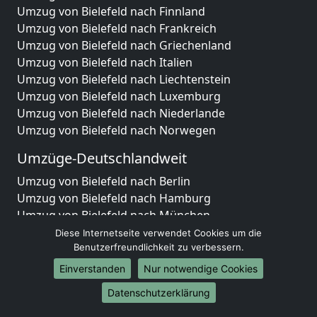
Umzug von Bielefeld nach Finnland
Umzug von Bielefeld nach Frankreich
Umzug von Bielefeld nach Griechenland
Umzug von Bielefeld nach Italien
Umzug von Bielefeld nach Liechtenstein
Umzug von Bielefeld nach Luxemburg
Umzug von Bielefeld nach Niederlande
Umzug von Bielefeld nach Norwegen
Umzüge-Deutschlandweit
Umzug von Bielefeld nach Berlin
Umzug von Bielefeld nach Hamburg
Umzug von Bielefeld nach München
Umzug von Bielefeld nach Köln
Diese Internetseite verwendet Cookies um die
Umzug von Bielefeld nach Frankfurt am Main
Benutzerfreundlichkeit zu verbessern.
Umzug von Bielefeld nach Stuttgart
Einverstanden
Nur notwendige Cookies
Umzug von Bielefeld nach Düsseldorf
Datenschutzerklärung
Umzug von Bielefeld nach Leipzig
Umzug von Bielefeld nach Dortmund