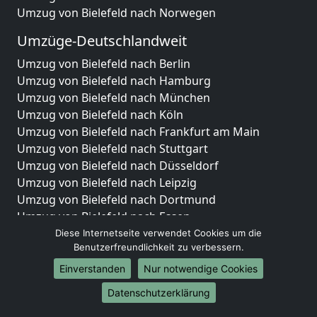
Umzug von Bielefeld nach Norwegen
Umzüge-Deutschlandweit
Umzug von Bielefeld nach Berlin
Umzug von Bielefeld nach Hamburg
Umzug von Bielefeld nach München
Umzug von Bielefeld nach Köln
Umzug von Bielefeld nach Frankfurt am Main
Umzug von Bielefeld nach Stuttgart
Umzug von Bielefeld nach Düsseldorf
Umzug von Bielefeld nach Leipzig
Umzug von Bielefeld nach Dortmund
Umzug von Bielefeld nach Essen
Umzug von Bielefeld nach Bremen
Diese Internetseite verwendet Cookies um die
Benutzerfreundlichkeit zu verbessern.
Umzug von Bielefeld nach Dresden
Umzug von Bielefeld nach Hannover
Einverstanden
Nur notwendige Cookies
Umzug von Bielefeld nach Nürnberg
Datenschutzerklärung
Umzug von Bielefeld nach Duisburg