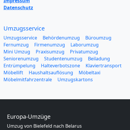
Impressum
Datenschutz
Umzugsservice
Umzugsservice
Behördenumzug
Büroumzug
Fernumzug
Firmenumzug
Laborumzug
Mini Umzug
Praxisumzug
Privatumzug
Seniorenumzug
Studentenumzug
Beiladung
Entrümpelung
Halteverbotszone
Klaviertransport
Möbellift
Haushaltsauflösung
Möbeltaxi
Möbelmitfahrzentrale
Umzugskartons
Europa-Umzüge
Umzug von Bielefeld nach Belarus