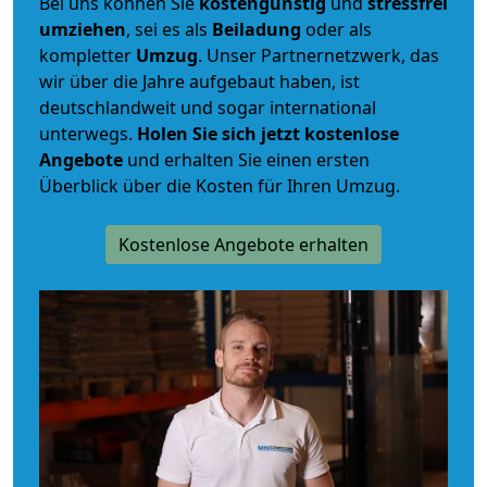
Bei uns können Sie
kostengünstig
und
stressfrei
umziehen
, sei es als
Beiladung
oder als
kompletter
Umzug
. Unser Partnernetzwerk, das
wir über die Jahre aufgebaut haben, ist
deutschlandweit und sogar international
unterwegs.
Holen Sie sich jetzt kostenlose
Angebote
und erhalten Sie einen ersten
Überblick über die Kosten für Ihren Umzug.
Kostenlose Angebote erhalten