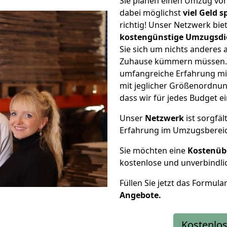
Sie planen einen Umzug von
dabei möglichst
viel Geld 
richtig! Unser Netzwerk bi
kostengünstige Umzugsdi
Sie sich um nichts anderes 
Zuhause kümmern müssen. W
umfangreiche Erfahrung mi
mit jeglicher Größenordnun
dass wir für jedes Budget 
Unser
Netzwerk
ist sorgfäl
Erfahrung im Umzugsberei
Sie möchten eine
Kostenüb
kostenlose und unverbindli
Füllen Sie jetzt das Formula
Angebote.
Kostenlos