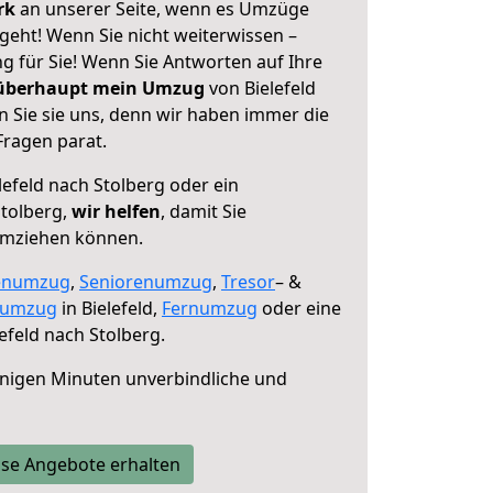
erk
an unserer Seite, wenn es Umzüge
 geht! Wenn Sie nicht weiterwissen –
ng für Sie! Wenn Sie Antworten auf Ihre
 überhaupt mein Umzug
von Bielefeld
n Sie sie uns, denn wir haben immer die
Fragen parat.
lefeld nach Stolberg oder ein
tolberg,
wir helfen
, damit Sie
umziehen können.
enumzug
,
Seniorenumzug
,
Tresor
– &
numzug
in Bielefeld,
Fernumzug
oder eine
efeld nach Stolberg.
nigen Minuten unverbindliche und
se Angebote erhalten