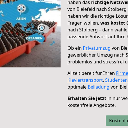
haben das
richtige Netzw
von Bielefeld nach Stolberg
haben wir die richtige Lösu
Fragen wollen,
was kostet
nach Stolberg – dann wähle
passende Antwort auf Ihre 
Ob ein
Privatumzug
von Bie
gewerblicher Umzug nach S
problemlos und stressfrei 
Allzeit bereit für Ihren
Firm
Klaviertransport
,
Studente
optimale
Beiladung
von Biel
Erhalten Sie jetzt
in nur we
kostenfreie Angebote.
Kostenlo