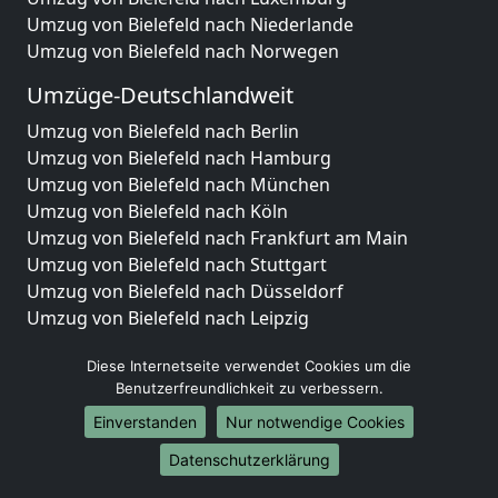
Umzug von Bielefeld nach Niederlande
Umzug von Bielefeld nach Norwegen
Umzüge-Deutschlandweit
Umzug von Bielefeld nach Berlin
Umzug von Bielefeld nach Hamburg
Umzug von Bielefeld nach München
Umzug von Bielefeld nach Köln
Umzug von Bielefeld nach Frankfurt am Main
Umzug von Bielefeld nach Stuttgart
Umzug von Bielefeld nach Düsseldorf
Umzug von Bielefeld nach Leipzig
Umzug von Bielefeld nach Dortmund
Diese Internetseite verwendet Cookies um die
Umzug von Bielefeld nach Essen
Benutzerfreundlichkeit zu verbessern.
Umzug von Bielefeld nach Bremen
Umzug von Bielefeld nach Dresden
Einverstanden
Nur notwendige Cookies
Umzug von Bielefeld nach Hannover
Datenschutzerklärung
Umzug von Bielefeld nach Nürnberg