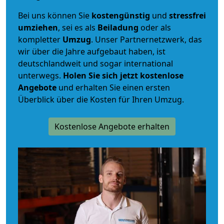
Bei uns können Sie
kostengünstig
und
stressfrei
umziehen
, sei es als
Beiladung
oder als
kompletter
Umzug
. Unser Partnernetzwerk, das
wir über die Jahre aufgebaut haben, ist
deutschlandweit und sogar international
unterwegs.
Holen Sie sich jetzt kostenlose
Angebote
und erhalten Sie einen ersten
Überblick über die Kosten für Ihren Umzug.
Kostenlose Angebote erhalten