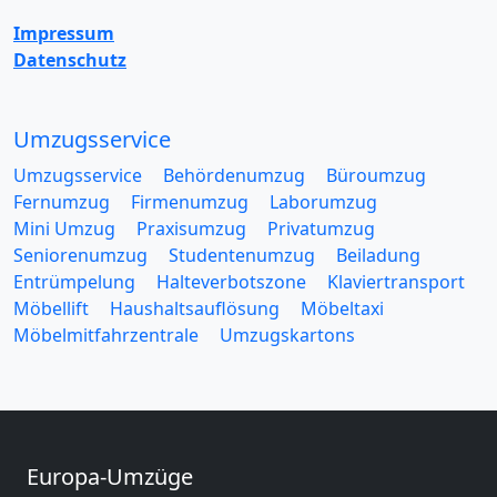
Impressum
Datenschutz
Umzugsservice
Umzugsservice
Behördenumzug
Büroumzug
Fernumzug
Firmenumzug
Laborumzug
Mini Umzug
Praxisumzug
Privatumzug
Seniorenumzug
Studentenumzug
Beiladung
Entrümpelung
Halteverbotszone
Klaviertransport
Möbellift
Haushaltsauflösung
Möbeltaxi
Möbelmitfahrzentrale
Umzugskartons
Europa-Umzüge