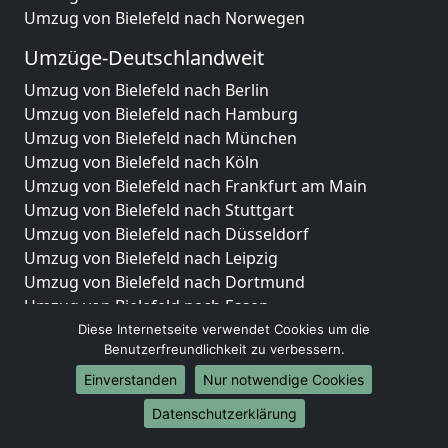
Umzug von Bielefeld nach Norwegen
Umzüge-Deutschlandweit
Umzug von Bielefeld nach Berlin
Umzug von Bielefeld nach Hamburg
Umzug von Bielefeld nach München
Umzug von Bielefeld nach Köln
Umzug von Bielefeld nach Frankfurt am Main
Umzug von Bielefeld nach Stuttgart
Umzug von Bielefeld nach Düsseldorf
Umzug von Bielefeld nach Leipzig
Umzug von Bielefeld nach Dortmund
Umzug von Bielefeld nach Essen
Umzug von Bielefeld nach Bremen
Diese Internetseite verwendet Cookies um die
Benutzerfreundlichkeit zu verbessern.
Umzug von Bielefeld nach Dresden
Umzug von Bielefeld nach Hannover
Einverstanden
Nur notwendige Cookies
Umzug von Bielefeld nach Nürnberg
Datenschutzerklärung
Umzug von Bielefeld nach Duisburg