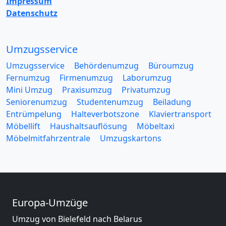
Impressum
Datenschutz
Umzugsservice
Umzugsservice
Behördenumzug
Büroumzug
Fernumzug
Firmenumzug
Laborumzug
Mini Umzug
Praxisumzug
Privatumzug
Seniorenumzug
Studentenumzug
Beiladung
Entrümpelung
Halteverbotszone
Klaviertransport
Möbellift
Haushaltsauflösung
Möbeltaxi
Möbelmitfahrzentrale
Umzugskartons
Europa-Umzüge
Umzug von Bielefeld nach Belarus