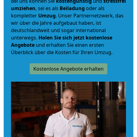
Bei uns können Sie
kostengünstig
und
stressfrei
umziehen
, sei es als
Beiladung
oder als
kompletter
Umzug
. Unser Partnernetzwerk, das
wir über die Jahre aufgebaut haben, ist
deutschlandweit und sogar international
unterwegs.
Holen Sie sich jetzt kostenlose
Angebote
und erhalten Sie einen ersten
Überblick über die Kosten für Ihren Umzug.
Kostenlose Angebote erhalten