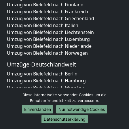
Umzug von Bielefeld nach Finnland
Umzug von Bielefeld nach Frankreich
Umzug von Bielefeld nach Griechenland
Umzug von Bielefeld nach Italien
Umzug von Bielefeld nach Liechtenstein
Umzug von Bielefeld nach Luxemburg
Umzug von Bielefeld nach Niederlande
Umzug von Bielefeld nach Norwegen
Umzüge-Deutschlandweit
Umzug von Bielefeld nach Berlin
Umzug von Bielefeld nach Hamburg
Umzug von Bielefeld nach München
Umzug von Bielefeld nach Köln
Diese Internetseite verwendet Cookies um die
Umzug von Bielefeld nach Frankfurt am Main
Benutzerfreundlichkeit zu verbessern.
Umzug von Bielefeld nach Stuttgart
Einverstanden
Nur notwendige Cookies
Umzug von Bielefeld nach Düsseldorf
Datenschutzerklärung
Umzug von Bielefeld nach Leipzig
Umzug von Bielefeld nach Dortmund