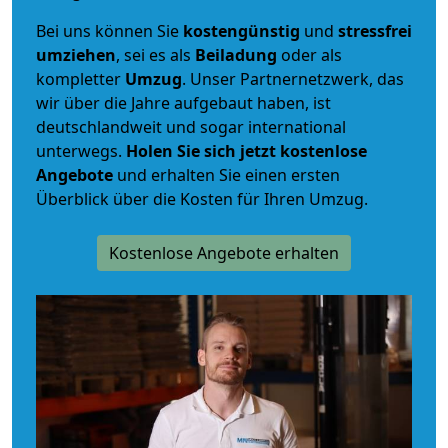
Bei uns können Sie
kostengünstig
und
stressfrei
umziehen
, sei es als
Beiladung
oder als
kompletter
Umzug
. Unser Partnernetzwerk, das
wir über die Jahre aufgebaut haben, ist
deutschlandweit und sogar international
unterwegs.
Holen Sie sich jetzt kostenlose
Angebote
und erhalten Sie einen ersten
Überblick über die Kosten für Ihren Umzug.
Kostenlose Angebote erhalten