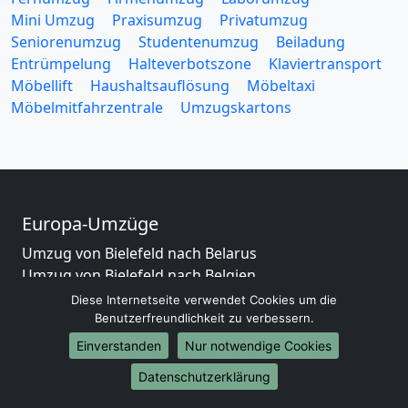
Mini Umzug
Praxisumzug
Privatumzug
Seniorenumzug
Studentenumzug
Beiladung
Entrümpelung
Halteverbotszone
Klaviertransport
Möbellift
Haushaltsauflösung
Möbeltaxi
Möbelmitfahrzentrale
Umzugskartons
Europa-Umzüge
Umzug von Bielefeld nach Belarus
Umzug von Bielefeld nach Belgien
Umzug von Bielefeld nach Bulgarien
Diese Internetseite verwendet Cookies um die
Umzug von Bielefeld nach Dänemark
Benutzerfreundlichkeit zu verbessern.
Umzug von Bielefeld nach England
Einverstanden
Nur notwendige Cookies
Umzug von Bielefeld nach Portugal
Datenschutzerklärung
Umzug von Bielefeld nach Bosnien
und Herzegowina