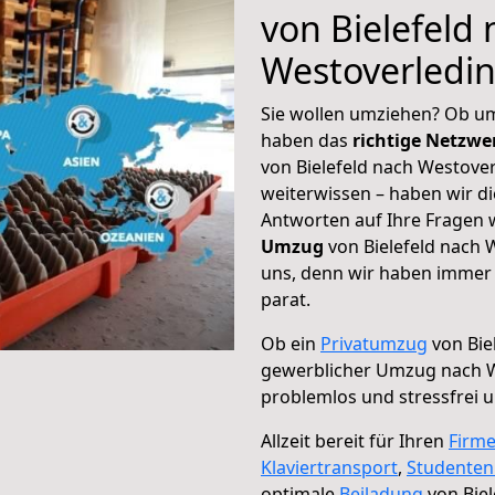
von Bielefeld
Westoverledi
Sie wollen umziehen? Ob um
haben das
richtige Netzw
von Bielefeld nach Westover
weiterwissen – haben wir di
Antworten auf Ihre Fragen 
Umzug
von Bielefeld nach 
uns, denn wir haben immer 
parat.
Ob ein
Privatumzug
von Bie
gewerblicher Umzug nach 
problemlos und stressfrei 
Allzeit bereit für Ihren
Firm
Klaviertransport
,
Studente
optimale
Beiladung
von Biel