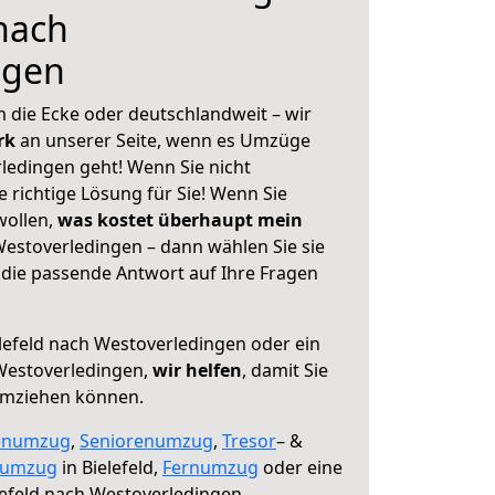
 nach
ngen
 die Ecke oder deutschlandweit – wir
erk
an unserer Seite, wenn es Umzüge
ledingen geht! Wenn Sie nicht
e richtige Lösung für Sie! Wenn Sie
wollen,
was kostet überhaupt mein
Westoverledingen – dann wählen Sie sie
die passende Antwort auf Ihre Fragen
lefeld nach Westoverledingen oder ein
Westoverledingen,
wir helfen
, damit Sie
umziehen können.
enumzug
,
Seniorenumzug
,
Tresor
– &
numzug
in Bielefeld,
Fernumzug
oder eine
efeld nach Westoverledingen.