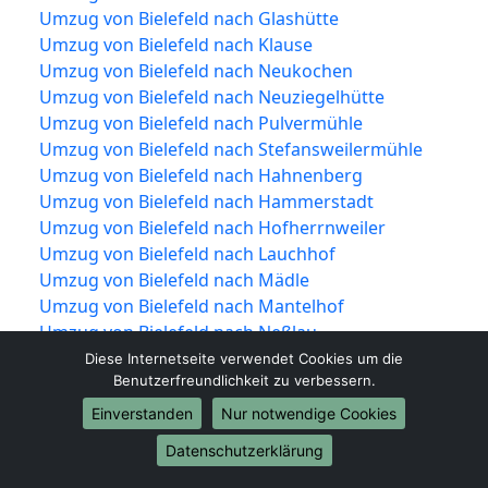
Umzug von Bielefeld nach Glashütte
Umzug von Bielefeld nach Klause
Umzug von Bielefeld nach Neukochen
Umzug von Bielefeld nach Neuziegelhütte
Umzug von Bielefeld nach Pulvermühle
Umzug von Bielefeld nach Stefansweilermühle
Umzug von Bielefeld nach Hahnenberg
Umzug von Bielefeld nach Hammerstadt
Umzug von Bielefeld nach Hofherrnweiler
Umzug von Bielefeld nach Lauchhof
Umzug von Bielefeld nach Mädle
Umzug von Bielefeld nach Mantelhof
Umzug von Bielefeld nach Neßlau
Umzug von Bielefeld nach Oberrombach
Diese Internetseite verwendet Cookies um die
Benutzerfreundlichkeit zu verbessern.
Umzug von Bielefeld nach Pompelhof
Umzug von Bielefeld nach Rauental
Einverstanden
Nur notwendige Cookies
Umzug von Bielefeld nach Sandberg
Datenschutzerklärung
Umzug von Bielefeld nach Sauerbachhof