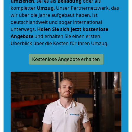
umziehen
, sei es als
Beiladung
oder als
kompletter
Umzug
. Unser Partnernetzwerk, das
wir über die Jahre aufgebaut haben, ist
deutschlandweit und sogar international
unterwegs.
Holen Sie sich jetzt kostenlose
Angebote
und erhalten Sie einen ersten
Überblick über die Kosten für Ihren Umzug.
Kostenlose Angebote erhalten