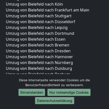
Umzug von Bielefeld nach Köln
Umzug von Bielefeld nach Frankfurt am Main
Umzug von Bielefeld nach Stuttgart
Umzug von Bielefeld nach Düsseldorf
Umzug von Bielefeld nach Leipzig
Umzug von Bielefeld nach Dortmund
Umzug von Bielefeld nach Essen
Umzug von Bielefeld nach Bremen
Umzug von Bielefeld nach Dresden
Umzug von Bielefeld nach Hannover
Umzug von Bielefeld nach Nürnberg
Umzug von Bielefeld nach Duisburg
Umzug von Bielefeld nach Bochum
Umzug von Bielefeld nach Wuppertal
Diese Internetseite verwendet Cookies um die
Benutzerfreundlichkeit zu verbessern.
Umzug von Bielefeld nach Bielefeld
Umzug von Bielefeld nach Bonn
Einverstanden
Nur notwendige Cookies
Umzug von Bielefeld nach Münster
Datenschutzerklärung
Internationale-Umzüge