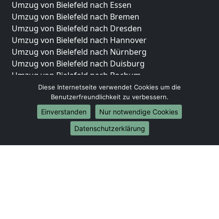
Umzug von Bielefeld nach Essen
Umzug von Bielefeld nach Bremen
Umzug von Bielefeld nach Dresden
Umzug von Bielefeld nach Hannover
Umzug von Bielefeld nach Nürnberg
Umzug von Bielefeld nach Duisburg
Umzug von Bielefeld nach Bochum
Umzug von Bielefeld nach Wuppertal
Diese Internetseite verwendet Cookies um die
Benutzerfreundlichkeit zu verbessern.
Umzug von Bielefeld nach Bielefeld
Umzug von Bielefeld nach Bonn
Einverstanden
Nur notwendige Cookies
Umzug von Bielefeld nach Münster
Datenschutzerklärung
Internationale-Umzüge
Umzug von Bielefeld nach Brasilien
Umzug von Bielefeld nach Brunei Darussalam
Umzug von Bielefeld nach Burkina Faso
Umzug von Bielefeld nach Burundi
Umzug von Bielefeld nach Chile
Umzug von Bielefeld nach China