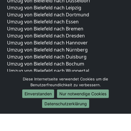
Umzug von Bielefeld nach Düsseldorf
Umzug von Bielefeld nach Leipzig
Umzug von Bielefeld nach Dortmund
Umzug von Bielefeld nach Essen
Umzug von Bielefeld nach Bremen
Umzug von Bielefeld nach Dresden
Umzug von Bielefeld nach Hannover
Umzug von Bielefeld nach Nürnberg
Umzug von Bielefeld nach Duisburg
Umzug von Bielefeld nach Bochum
Umzug von Bielefeld nach Wuppertal
Umzug von Bielefeld nach Bielefeld
Diese Internetseite verwendet Cookies um die
Umzug von Bielefeld nach Bonn
Benutzerfreundlichkeit zu verbessern.
Umzug von Bielefeld nach Münster
Einverstanden
Nur notwendige Cookies
Internationale-Umzüge
Datenschutzerklärung
Umzug von Bielefeld nach Brasilien
Umzug von Bielefeld nach Brunei Darussalam
Umzug von Bielefeld nach Burkina Faso