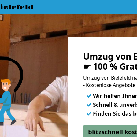
elefeld
Umzug von B
☛ 100 % Gra
Umzug von Bielefeld 
- Kostenlose Angebote
✓
Wir helfen Ihne
✓
Schnell & unverb
✓
Finden Sie das 
blitzschnell ko