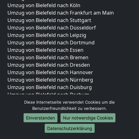
Umzug von Bielefeld nach Köln
Umzug von Bielefeld nach Frankfurt am Main
Umzug von Bielefeld nach Stuttgart
Umzug von Bielefeld nach Düsseldorf
Umzug von Bielefeld nach Leipzig
Umzug von Bielefeld nach Dortmund
Umzug von Bielefeld nach Essen
Umzug von Bielefeld nach Bremen
Umzug von Bielefeld nach Dresden
Umzug von Bielefeld nach Hannover
Umzug von Bielefeld nach Nürnberg
Umzug von Bielefeld nach Duisburg
Umzug von Bielefeld nach Bochum
Umzug von Bielefeld nach Wuppertal
Diese Internetseite verwendet Cookies um die
Benutzerfreundlichkeit zu verbessern.
Umzug von Bielefeld nach Bielefeld
Umzug von Bielefeld nach Bonn
Einverstanden
Nur notwendige Cookies
Umzug von Bielefeld nach Münster
Datenschutzerklärung
Internationale-Umzüge