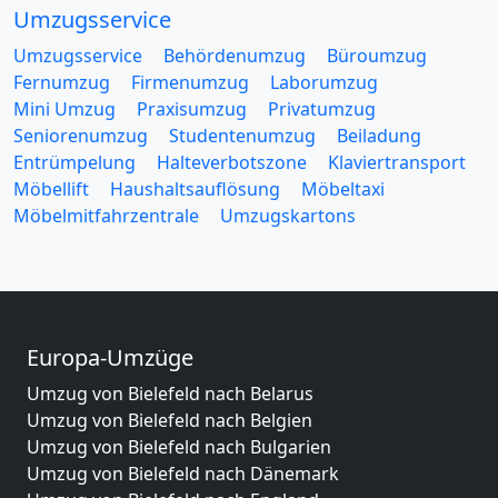
Umzugsservice
Umzugsservice
Behördenumzug
Büroumzug
Fernumzug
Firmenumzug
Laborumzug
Mini Umzug
Praxisumzug
Privatumzug
Seniorenumzug
Studentenumzug
Beiladung
Entrümpelung
Halteverbotszone
Klaviertransport
Möbellift
Haushaltsauflösung
Möbeltaxi
Möbelmitfahrzentrale
Umzugskartons
Europa-Umzüge
Umzug von Bielefeld nach Belarus
Umzug von Bielefeld nach Belgien
Umzug von Bielefeld nach Bulgarien
Umzug von Bielefeld nach Dänemark