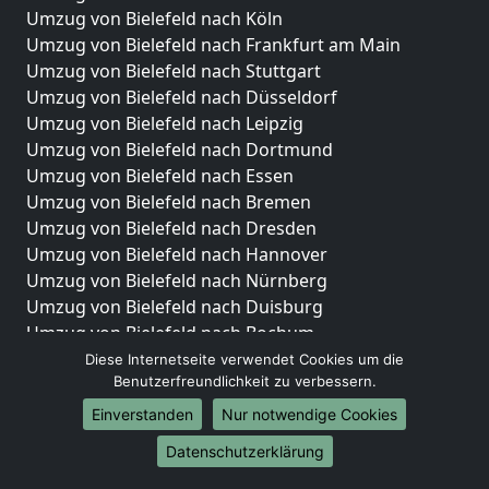
Umzug von Bielefeld nach Köln
Umzug von Bielefeld nach Frankfurt am Main
Umzug von Bielefeld nach Stuttgart
Umzug von Bielefeld nach Düsseldorf
Umzug von Bielefeld nach Leipzig
Umzug von Bielefeld nach Dortmund
Umzug von Bielefeld nach Essen
Umzug von Bielefeld nach Bremen
Umzug von Bielefeld nach Dresden
Umzug von Bielefeld nach Hannover
Umzug von Bielefeld nach Nürnberg
Umzug von Bielefeld nach Duisburg
Umzug von Bielefeld nach Bochum
Umzug von Bielefeld nach Wuppertal
Diese Internetseite verwendet Cookies um die
Benutzerfreundlichkeit zu verbessern.
Umzug von Bielefeld nach Bielefeld
Umzug von Bielefeld nach Bonn
Einverstanden
Nur notwendige Cookies
Umzug von Bielefeld nach Münster
Datenschutzerklärung
Internationale-Umzüge