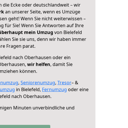
 die Ecke oder deutschlandweit – wir
erk
an unserer Seite, wenn es Umzüge
sen geht! Wenn Sie nicht weiterwissen –
ng für Sie! Wenn Sie Antworten auf Ihre
 überhaupt mein Umzug
von Bielefeld
hlen Sie sie uns, denn wir haben immer
re Fragen parat.
lefeld nach Oberhausen oder ein
Oberhausen,
wir helfen
, damit Sie
umziehen können.
enumzug
,
Seniorenumzug
,
Tresor
– &
numzug
in Bielefeld,
Fernumzug
oder eine
lefeld nach Oberhausen.
nigen Minuten unverbindliche und