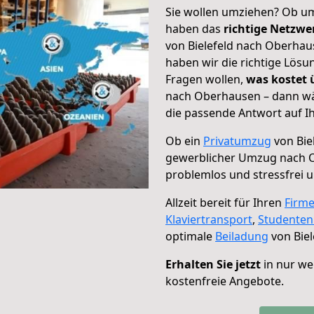
Sie wollen umziehen? Ob um
haben das
richtige Netzw
von Bielefeld nach Oberhau
haben wir die richtige Lösu
Fragen wollen,
was kostet
nach Oberhausen – dann wä
die passende Antwort auf Ih
Ob ein
Privatumzug
von Bie
gewerblicher Umzug nach 
problemlos und stressfrei 
Allzeit bereit für Ihren
Firm
Klaviertransport
,
Studente
optimale
Beiladung
von Bie
Erhalten Sie jetzt
in nur we
kostenfreie Angebote.