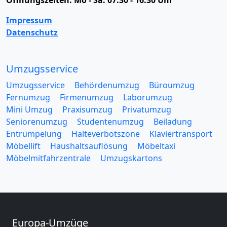
Öffnungszeiten:
Mo - Sa: 07:30 - 16:30 Uhr
Impressum
Datenschutz
Umzugsservice
Umzugsservice
Behördenumzug
Büroumzug
Fernumzug
Firmenumzug
Laborumzug
Mini Umzug
Praxisumzug
Privatumzug
Seniorenumzug
Studentenumzug
Beiladung
Entrümpelung
Halteverbotszone
Klaviertransport
Möbellift
Haushaltsauflösung
Möbeltaxi
Möbelmitfahrzentrale
Umzugskartons
Europa-Umzüge