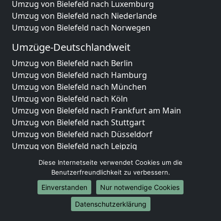
Umzug von Bielefeld nach Luxemburg
Umzug von Bielefeld nach Niederlande
Umzug von Bielefeld nach Norwegen
Umzüge-Deutschlandweit
Umzug von Bielefeld nach Berlin
Umzug von Bielefeld nach Hamburg
Umzug von Bielefeld nach München
Umzug von Bielefeld nach Köln
Umzug von Bielefeld nach Frankfurt am Main
Umzug von Bielefeld nach Stuttgart
Umzug von Bielefeld nach Düsseldorf
Umzug von Bielefeld nach Leipzig
Umzug von Bielefeld nach Dortmund
Diese Internetseite verwendet Cookies um die
Umzug von Bielefeld nach Essen
Benutzerfreundlichkeit zu verbessern.
Umzug von Bielefeld nach Bremen
Einverstanden
Nur notwendige Cookies
Umzug von Bielefeld nach Dresden
Datenschutzerklärung
Umzug von Bielefeld nach Hannover
Umzug von Bielefeld nach Nürnberg