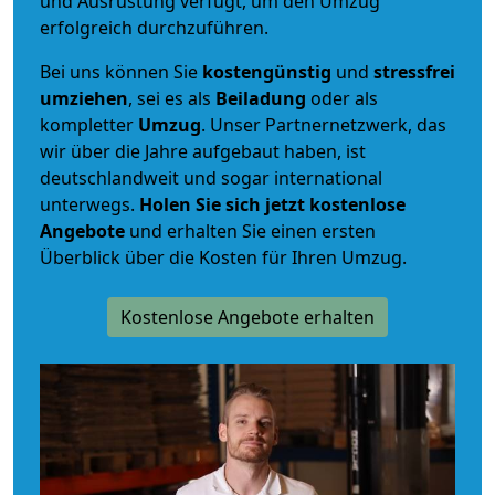
und Ausrüstung verfügt, um den Umzug
erfolgreich durchzuführen.
Bei uns können Sie
kostengünstig
und
stressfrei
umziehen
, sei es als
Beiladung
oder als
kompletter
Umzug
. Unser Partnernetzwerk, das
wir über die Jahre aufgebaut haben, ist
deutschlandweit und sogar international
unterwegs.
Holen Sie sich jetzt kostenlose
Angebote
und erhalten Sie einen ersten
Überblick über die Kosten für Ihren Umzug.
Kostenlose Angebote erhalten