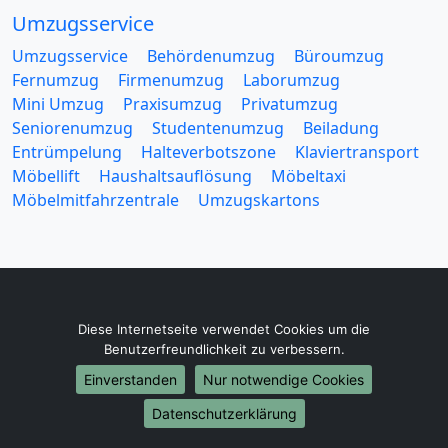
Umzugsservice
Umzugsservice
Behördenumzug
Büroumzug
Fernumzug
Firmenumzug
Laborumzug
Mini Umzug
Praxisumzug
Privatumzug
Seniorenumzug
Studentenumzug
Beiladung
Entrümpelung
Halteverbotszone
Klaviertransport
Möbellift
Haushaltsauflösung
Möbeltaxi
Möbelmitfahrzentrale
Umzugskartons
Europa-Umzüge
Diese Internetseite verwendet Cookies um die
Benutzerfreundlichkeit zu verbessern.
Umzug von Bielefeld nach Belarus
Einverstanden
Nur notwendige Cookies
Umzug von Bielefeld nach Belgien
Umzug von Bielefeld nach Bulgarien
Datenschutzerklärung
Umzug von Bielefeld nach Dänemark