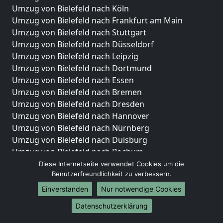
Umzug von Bielefeld nach Köln
Umzug von Bielefeld nach Frankfurt am Main
Umzug von Bielefeld nach Stuttgart
Umzug von Bielefeld nach Düsseldorf
Umzug von Bielefeld nach Leipzig
Umzug von Bielefeld nach Dortmund
Umzug von Bielefeld nach Essen
Umzug von Bielefeld nach Bremen
Umzug von Bielefeld nach Dresden
Umzug von Bielefeld nach Hannover
Umzug von Bielefeld nach Nürnberg
Umzug von Bielefeld nach Duisburg
Umzug von Bielefeld nach Bochum
Umzug von Bielefeld nach Wuppertal
Diese Internetseite verwendet Cookies um die
Benutzerfreundlichkeit zu verbessern.
Umzug von Bielefeld nach Bielefeld
Umzug von Bielefeld nach Bonn
Einverstanden
Nur notwendige Cookies
Umzug von Bielefeld nach Münster
Datenschutzerklärung
Internationale-Umzüge