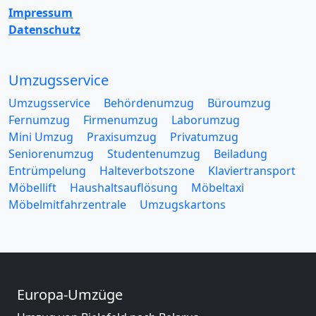
Impressum
Datenschutz
Umzugsservice
Umzugsservice
Behördenumzug
Büroumzug
Fernumzug
Firmenumzug
Laborumzug
Mini Umzug
Praxisumzug
Privatumzug
Seniorenumzug
Studentenumzug
Beiladung
Entrümpelung
Halteverbotszone
Klaviertransport
Möbellift
Haushaltsauflösung
Möbeltaxi
Möbelmitfahrzentrale
Umzugskartons
Europa-Umzüge