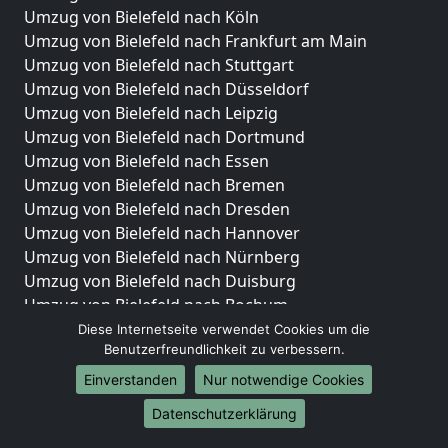
Umzug von Bielefeld nach Köln
Umzug von Bielefeld nach Frankfurt am Main
Umzug von Bielefeld nach Stuttgart
Umzug von Bielefeld nach Düsseldorf
Umzug von Bielefeld nach Leipzig
Umzug von Bielefeld nach Dortmund
Umzug von Bielefeld nach Essen
Umzug von Bielefeld nach Bremen
Umzug von Bielefeld nach Dresden
Umzug von Bielefeld nach Hannover
Umzug von Bielefeld nach Nürnberg
Umzug von Bielefeld nach Duisburg
Umzug von Bielefeld nach Bochum
Umzug von Bielefeld nach Wuppertal
Diese Internetseite verwendet Cookies um die
Benutzerfreundlichkeit zu verbessern.
Umzug von Bielefeld nach Bielefeld
Umzug von Bielefeld nach Bonn
Einverstanden
Nur notwendige Cookies
Umzug von Bielefeld nach Münster
Datenschutzerklärung
Internationale-Umzüge