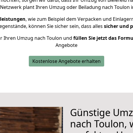
öchten, sorgen wir dafür, dass Ihr Umzug von Bielefeld n
 Netzwerk plant Ihren Umzug oder Beiladung nach Toulon ind
leistungen
, wie zum Beispiel dem Verpacken und Einlager
genstände, können Sie sicher sein, dass alles
sicher und 
 für Ihren Umzug nach Toulon und
füllen Sie jetzt das Form
Angebote
Kostenlose Angebote erhalten
Günstige Umzü
nach Toulon, w