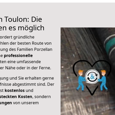
h Toulon: Die
n es möglich
ordert gründliche
hlen der besten Route von
kung des Familien Porzellan
ine
professionelle
eten eine umfassende
er Nähe oder in der Ferne.
gung und Sie erhalten gerne
rfnisse abgestimmt sind. Der
ist
kostenlos
und
steckten Kosten
, sondern
tungen
von unserem