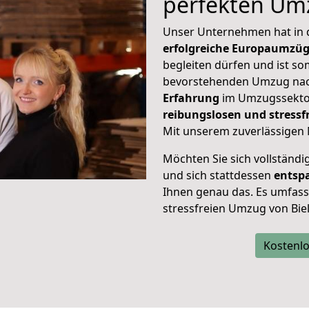
perfekten Um
Unser Unternehmen hat in
erfolgreiche Europaumzü
begleiten dürfen und ist so
bevorstehenden Umzug nac
Erfahrung
im Umzugssektor
reibungslosen und stressf
Mit unserem zuverlässigen 
Möchten Sie sich vollständ
und sich stattdessen
entsp
Ihnen genau das. Es umfasst 
stressfreien Umzug von Bie
Kostenlo