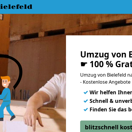
elefeld
Umzug von B
☛ 100 % Gra
Umzug von Bielefeld 
- Kostenlose Angebote 
✓
Wir helfen Ihne
✓
Schnell & unverb
✓
Finden Sie das 
blitzschnell ko